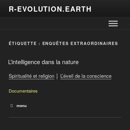
R-EVOLUTION.EARTH
ÉTIQUETTE :
ENQUÊTES EXTRAORDINAIRES
L’intelligence dans la nature
Spiritualité et religion
│
L’éveil de la conscience
Documentaires
menu
Le cerveau extraterrestre
Expanding Reality
L’intelligence dans la nature