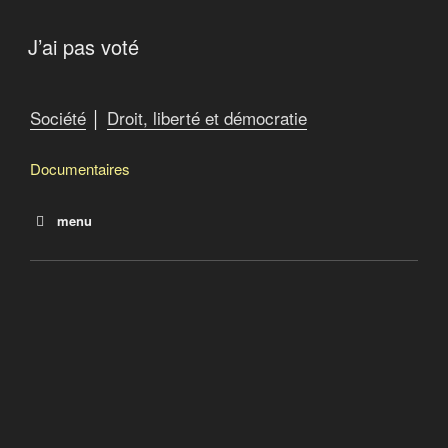
J’ai pas voté
Les procédures de vote
Grâce à ses services d’accompagnement gratuits et
Société
│
Droit, liberté et démocratie
stimulants, Alloprof engage les élèves et leurs
parents dans la réussite éducative.
Documentaires
menu
Ni dieu, ni maître
J’ai pas voté
L’alphabet d’une révolution