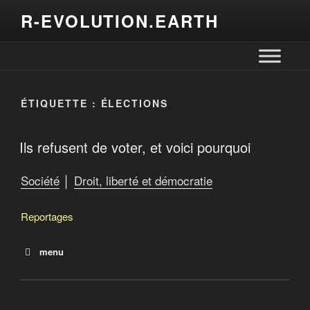
R-EVOLUTION.EARTH
ÉTIQUETTE :
ÉLECTIONS
Ils refusent de voter, et voici pourquoi
Société
│
Droit, liberté et démocratie
Reportages
menu
Démocratie : Histoire politique d’un mot aux États-unis
et en France
Ils refusent de voter, et voici pourquoi