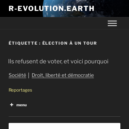
R-EVOLUTION.EARTH
ÉTIQUETTE :
ÉLECTION À UN TOUR
Ils refusent de voter, et voici pourquoi
Société
│
Droit, liberté et démocratie
Reportages
menu
Démocratie : Histoire politique d’un mot aux États-
unis et en France
Ils refusent de voter, et voici pourquoi