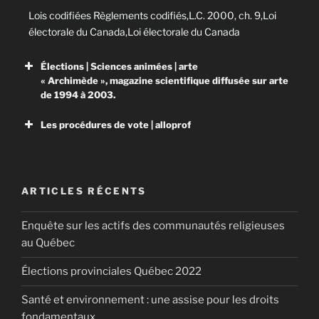
Lois codifiées Règlements codifiés,L.C. 2000, ch. 9,Loi
électorale du Canada,Loi électorale du Canada
Élections | Sciences animées | arte
« Archimède », magazine scientifique diffusée sur arte
de 1994 à 2003.
Les procédures de vote | alloprof
ARTICLES RÉCENTS
Les procédures de vote
Enquête sur les actifs des communautés religieuses
Grâce à ses services d’accompagnement gratuits et
au Québec
stimulants, Alloprof engage les élèves et leurs
parents dans la réussite éducative.
Élections provinciales Québec 2022
Santé et environnement : une assise pour les droits
fondamentaux