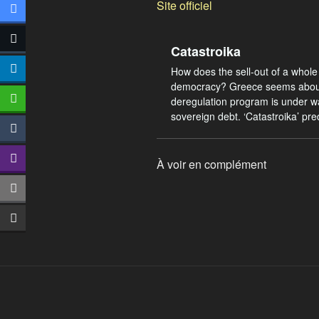
Site officiel
Catastroika
How does the sell-out of a whol
democracy? Greece seems about t
deregulation program is under wa
sovereign debt. ‘Catastroika’ pred
À voir en complément