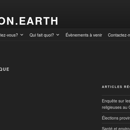
ION.EARTH
viez-vous?
Qui fait quoi?
Évènements à venir
Contactez-
QUE
ARTICLES R
Enquête sur le
religieuses au
Élections prov
Santé et envir