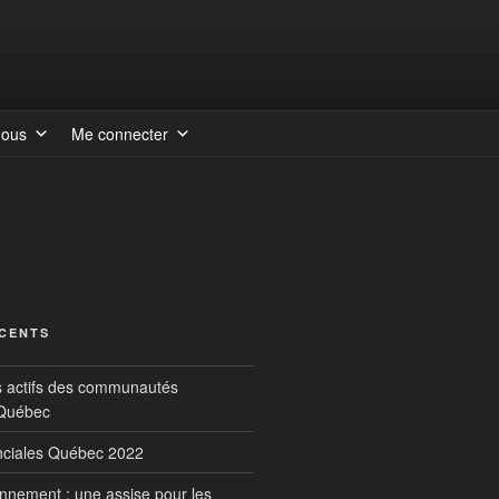
nous
Me connecter
ÉCENTS
s actifs des communautés
 Québec
inciales Québec 2022
onnement : une assise pour les