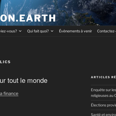
ION.EARTH
viez-vous?
Qui fait quoi?
Évènements à venir
Contactez
LICS
ur tout le monde
ARTICLES R
Enquête sur le
a finance
religieuses au
Élections prov
Santé et enviro