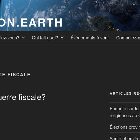
ION.EARTH
viez-vous?
Qui fait quoi?
Évènements à venir
Contactez-
E FISCALE
rre fiscale?
ARTICLES R
Enquête sur le
religieuses au
Élections prov
Santé et envir