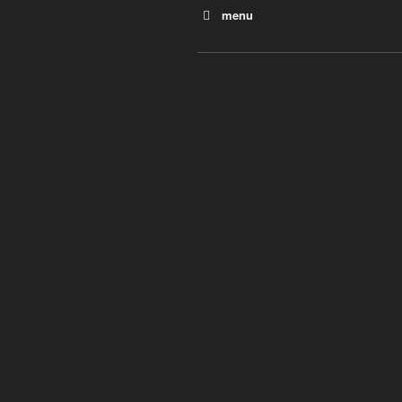
menu
Sommes-nous en guerre fis