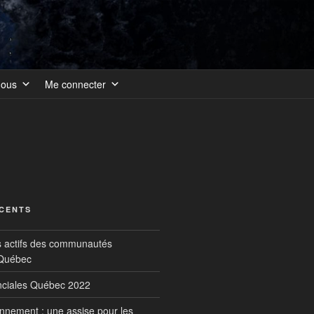
nous
Me connecter
ÉCENTS
s actifs des communautés
 Québec
inciales Québec 2022
onnement : une assise pour les