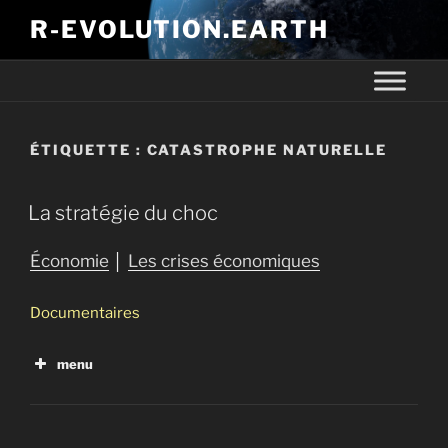
R-EVOLUTION.EARTH
ÉTIQUETTE :
CATASTROPHE NATURELLE
La stratégie du choc
Économie
│
Les crises économiques
Documentaires
menu
Noire finance : la grande pompe à phynances
Noire finance : le bal des vautours
American Autumn an Occudoc