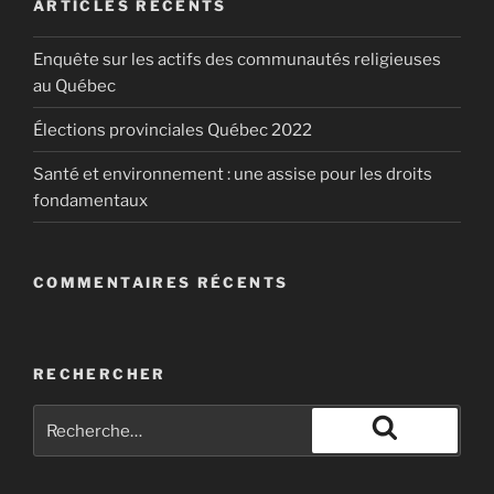
ARTICLES RÉCENTS
Enquête sur les actifs des communautés religieuses
au Québec
Élections provinciales Québec 2022
Santé et environnement : une assise pour les droits
No is Not Enough | Naomi Klein
fondamentaux
The election of Donald Trump is a dangerous
escalation in a world of cascading crises­. Trump’s
vision—a radical deregulation of the U.S. economy in
COMMENTAIRES RÉCENTS
the interest of corporations, an all-out war on “radical
Islamic terrorism,” and sweeping aside climate
science to […]
RECHERCHER
Lux Éditeur
Naomi Klein et son pamphlet anti-Trump «Dire non ne
suffit plus».