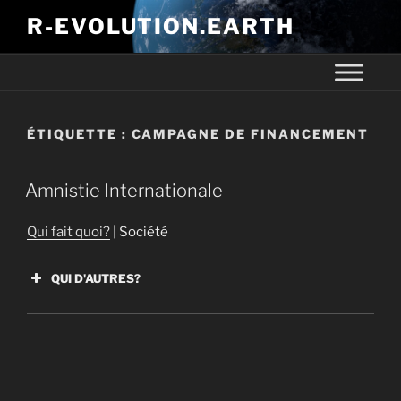
R-EVOLUTION.EARTH
ÉTIQUETTE :
CAMPAGNE DE FINANCEMENT
Amnistie Internationale
Qui fait quoi?
| Société
QUI D'AUTRES?
AVAAZ
Greenpeace
Équiterre
Amnistie Internationale