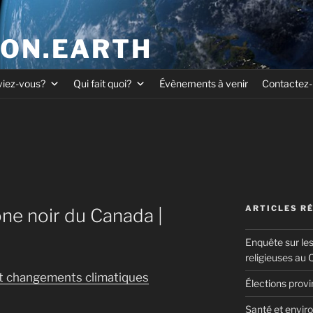
ION.EARTH
viez-vous?
Qui fait quoi?
Évènements à venir
Contactez
ARTICLES R
one noir du Canada |
Enquête sur le
religieuses au
et changements climatiques
Élections prov
Santé et enviro