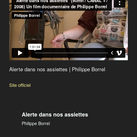
Pesticides, bisphénol A, phtalates…: un cocktail
toxique
Global Gâchis : le scandale mondial du gaspillage
alimentaire
Food Inc
Les pirates du vivant
La vérité sur le sucre
Alerte dans nos assiettes
Eat, Fast and Live Longer
Alerte dans nos assiettes | Philippe Borrel
Site officiel
Alerte dans nos assiettes
Philippe Borrel